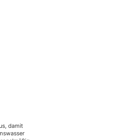
us, damit
enswasser