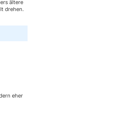
ers ältere
lt drehen.
ndern eher